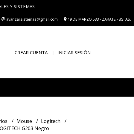
ES Y SISTEMAS
avanzarsistemas@gmail.com
19 DE MARZO 533 - ZARATE - BS. AS.
CREAR CUENTA
INICIAR SESIÓN
rios
Mouse
Logitech
LOGITECH G203 Negro