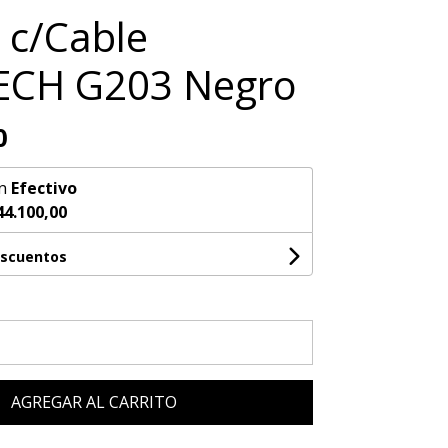
 c/Cable
ECH G203 Negro
0
n
Efectivo
44.100,00
escuentos
AGREGAR AL CARRITO