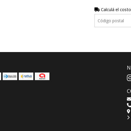
Calculá el costo
N
C