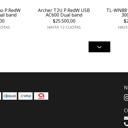
no P.RedW
Archer T2U P.RedW USB
TL-WN88
al band
AC600 Dual band
30
00
$25.500,00
$
UOTAS
HASTA 12 CUOTAS
HAST
N
C