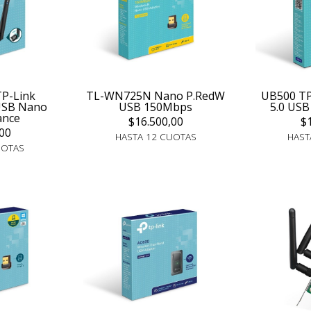
TP-Link
TL-WN725N Nano P.RedW
UB500 TP
 USB Nano
USB 150Mbps
5.0 USB
ance
$16.500,00
$
00
HASTA 12 CUOTAS
HAST
UOTAS