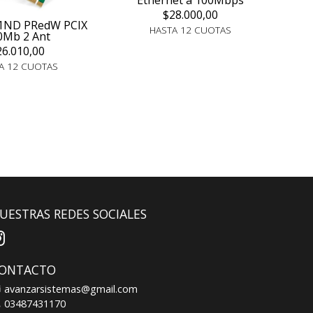
Ethernet a 100Mbps
$28.000,00
1ND PRedW PCIX
HASTA 12 CUOTAS
0Mb 2 Ant
26.010,00
A 12 CUOTAS
UESTRAS REDES SOCIALES
ONTACTO
avanzarsistemas@gmail.com
03487431170