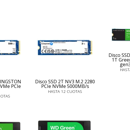
Disco SSD
1T Gre
gen
HAST
 KINGSTON
Disco SSD 2T NV3 M.2 2280
VMe PCIe
PCIe NVMe 5000MB/s
HASTA 12 CUOTAS
UOTAS