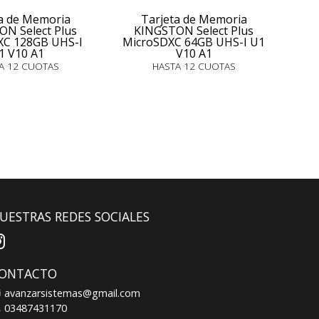
a de Memoria
Tarjeta de Memoria
N Select Plus
KINGSTON Select Plus
XC 128GB UHS-I
MicroSDXC 64GB UHS-I U1
1 V10 A1
V10 A1
A 12 CUOTAS
HASTA 12 CUOTAS
UESTRAS REDES SOCIALES
ONTACTO
avanzarsistemas@gmail.com
03487431170